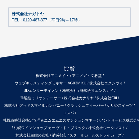
株式会社ナガトヤ
TEL : 0120-487-377（平日9時～17時）
協賛
株式会社アニメイト
/
アニメガ・文教堂
/
ウェブキャスティングミキサー AG03MIKU
/
株式会社エクシヴィ
/
SDエンターテイメント株式会社
/
株式会社エンスカイ
/
乖離性ミリオンアーサー
/
株式会社カナリヤ
/
株式会社Gift
/
株式会社グッドスマイルカンパニー
/
クラッシュフィーバー
/
ケリ姫スイーツ
/
コスパ
/
札幌市時計台指定管理者エムエムエスマンションマネージメントサービス株式会
/
札幌ワインショップ カーヴ・ド・ブリック
/
株式会社ジークレスト
/
株式会社主婦の友社
/
消滅都市
/
スクールガールストライカーズ
/