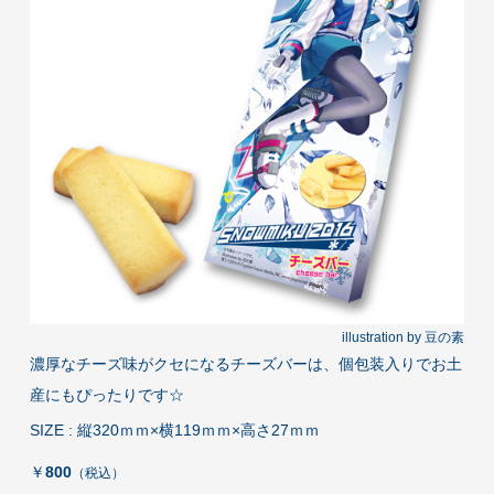
illustration by 豆の素
濃厚なチーズ味がクセになるチーズバーは、個包装入りでお土
産にもぴったりです☆
SIZE : 縦320ｍｍ×横119ｍｍ×高さ27ｍｍ
￥
800
（税込）