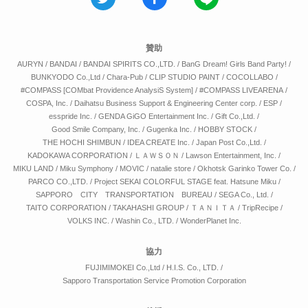
贊助
AURYN
/
BANDAI
/
BANDAI SPIRITS CO.,LTD.
/
BanG Dream! Girls Band Party!
/
BUNKYODO Co.,Ltd
/
Chara-Pub
/
CLIP STUDIO PAINT
/
COCOLLABO
/
#COMPASS [COMbat Providence AnalysiS System]
/
#COMPASS LIVEARENA
/
COSPA, Inc.
/
Daihatsu Business Support & Engineering Center corp.
/
ESP
/
esspride Inc.
/
GENDA GiGO Entertainment Inc.
/
Gift Co.,Ltd.
/
Good Smile Company, Inc.
/
Gugenka Inc.
/
HOBBY STOCK
/
THE HOCHI SHIMBUN
/
IDEA CREATE Inc.
/
Japan Post Co.,Ltd.
/
KADOKAWA CORPORATION
/
ＬＡＷＳＯＮ
/
Lawson Entertainment, Inc.
/
MIKU LAND
/
Miku Symphony
/
MOVIC
/
natalie store
/
Okhotsk Garinko Tower Co.
/
PARCO CO.,LTD.
/
Project SEKAI COLORFUL STAGE feat. Hatsune Miku
/
SAPPORO CITY TRANSPORTATION BUREAU
/
SEGA Co., Ltd.
/
TAITO CORPORATION
/
TAKAHASHI GROUP
/
ＴＡＮＩＴＡ
/
TripRecipe
/
VOLKS INC.
/
Washin Co., LTD.
/
WonderPlanet Inc.
協力
FUJIMIMOKEI Co.,Ltd
/
H.I.S. Co., LTD.
/
Sapporo Transportation Service Promotion Corporation