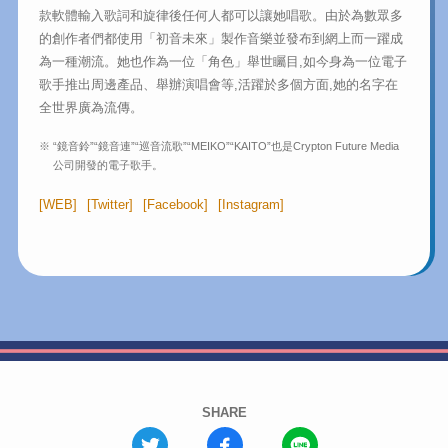
款軟體輸入歌詞和旋律後任何人都可以讓她唱歌。由於為數眾多
的創作者們都使用「初音未來」製作音樂並發布到網上而一躍成
為一種潮流。她也作為一位「角色」舉世矚目,如今身為一位電子
歌手推出周邊產品、舉辦演唱會等,活躍於多個方面,她的名字在
全世界廣為流傳。
※ “鏡音鈴”“鏡音連”“巡音流歌”“MEIKO”“KAITO”也是Crypton Future Media
公司開發的電子歌手。
[WEB]
[Twitter]
[Facebook]
[Instagram]
SHARE