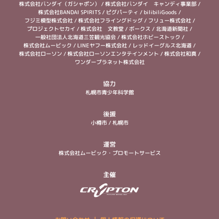
株式会社バンダイ（ガシャポン）
/
株式会社バンダイ キャンディ事業部
/
株式会社BANDAI SPIRITS
/
ピグパーティ
/
bilibiliGoods
/
フジミ模型株式会社
/
株式会社フライングドッグ
/
フリュー株式会社
/
プロジェクトセカイ
/
株式会社 文教堂
/
ボークス
/
北海道新聞社
/
一般社団法人北海道三笠観光協会
/
株式会社ホビーストック
/
株式会社ムービック
/
LINEヤフー株式会社
/
レッドイーグルス北海道
/
株式会社ローソン
/
株式会社ローソンエンタテインメント
/
株式会社和真
/
ワンダープラネット株式会社
協力
札幌市青少年科学館
後援
小樽市
/
札幌市
運営
株式会社ムービック・プロモートサービス
主催