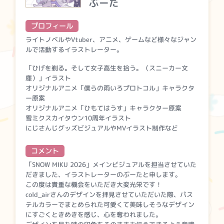
ぶーた
プロフィール
ライトノベルやVtuber、アニメ、ゲームなど様々なジャン
ルで活動するイラストレーター。
「ひげを剃る。そして女子高生を拾う。（スニーカー文
庫）」イラスト
オリジナルアニメ「僕らの雨いろプロトコル」キャラクタ
ー原案
オリジナルアニメ「ひもてはうす」キャラクター原案
雪ミクスカイタウン10周年イラスト
にじさんじグッズビジュアルやMVイラスト制作など
コメント
「SNOW MIKU 2026」メインビジュアルを担当させていた
だきました、イラストレーターのぶーたと申します。
この度は貴重な機会をいただき大変光栄です！
cold_airさんのデザインを拝見させていただいた際、パス
テルカラーでまとめられた可愛くて美味しそうなデザイン
にすごくときめきを感じ、心を奪われました。