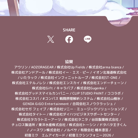
SHARE
協賛
アウリン
/
AOZORAGEAR
/
株式会社Up Fields
/
株式会社arma bianca
/
株式会社アンドアール
/
株式会社イー・エス・ピー
/
イオン北海道株式会社
/
いたラック
/
株式会社インフィニットループ
/
株式会社ST-ONE
/
株式会社エテルノレシ
/
株式会社エンスカイ
/
株式会社エンドーチェーン
/
株式会社Gift
/
キャラパブ
/
株式会社Gugenka
/
株式会社グッドスマイルカンパニー
/
CLIP STUDIO PAINT
/
ココラボ
/
株式会社コスパ
/
#コンパス 戦闘摂理解析システム
/
株式会社山樹氷
/
GENDA GiGO Entertainment
/
合同会社スノウクラッシュ
/
株式会社セガ フェイブ
/
株式会社ソニー・ミュージックソリューションズ
/
株式会社タイトー
/
株式会社ダイハツビジネスサポートセンター
/
株式会社タカラトミーアーツ
/
株式会社タニタ
/
谷田製菓株式会社
/
チュロス製造所
/
東洋水産株式会社
/
株式会社トーシン
/
ドタバタ王子くん
/
ノースワン株式会社
/
ノルベサ
/
有限会社 橋本漆芸
/
初音ミク エムアイカード
/
初音ミクシンフォニー2026
/