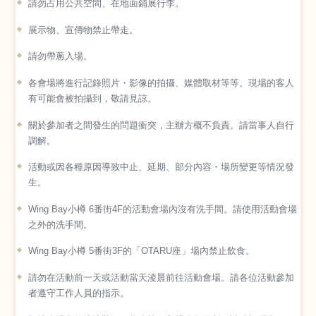
請勿占用公共空間、在地面鋪展行李。
展示物、宣傳物禁止帶走。
請勿帶蔥入場。
各會場將進行記錄照片・影像的拍攝、媒體取材等等。現場的客人
有可能會被拍攝到，敬請見諒。
關於參加者之間發生的問題衝突，主辦方概不負責。請當事人自行
調解。
活動或因各種原因導致中止、延期、部分內容・場所變更等情況發
生。
Wing Bay小樽 6番街4F的活動會場內沒有洗手間。請使用活動會場
之外的洗手間。
Wing Bay小樽 5番街3F的「OTARU座」場內禁止飲食。
請勿在活動前一天或活動當天淩晨前往活動會場。請各位活動參加
者遵守工作人員的指示。