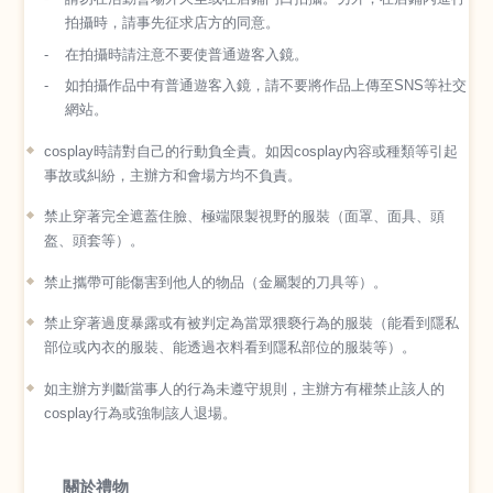
拍攝時，請事先征求店方的同意。
在拍攝時請注意不要使普通遊客入鏡。
如拍攝作品中有普通遊客入鏡，請不要將作品上傳至SNS等社交
網站。
cosplay時請對自己的行動負全責。如因cosplay內容或種類等引起
事故或糾紛，主辦方和會場方均不負責。
禁止穿著完全遮蓋住臉、極端限製視野的服裝（面罩、面具、頭
盔、頭套等）。
禁止攜帶可能傷害到他人的物品（金屬製的刀具等）。
禁止穿著過度暴露或有被判定為當眾猥褻行為的服裝（能看到隱私
部位或內衣的服裝、能透過衣料看到隱私部位的服裝等）。
如主辦方判斷當事人的行為未遵守規則，主辦方有權禁止該人的
cosplay行為或強制該人退場。
關於禮物