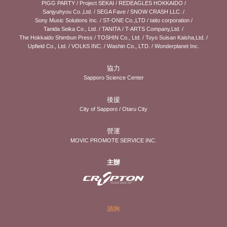
PIGG PARTY
/
Project SEKAI
/
REDEAGLES HOKKAIDO
/
Sanjyuhyou Co.,Ltd.
/
SEGA Fave
/
SNOW CRASH LLC.
/
Sony Music Solutions Inc.
/
ST-ONE Co.,LTD
/
taito corporation
/
Tanida Seika Co., Ltd.
/
TANITA
/
T-ARTS Company,Ltd.
/
The Hokkaido Shimbun Press
/
TOSHIN Co., Ltd.
/
Toyo Suisan Kaisha,Ltd.
/
Upfield Co., Ltd.
/
VOLKS INC.
/
Washin Co., LTD.
/
Wonderplanet Inc.
協力
Sapporo Science Center
後援
City of Sapporo
/
Otaru City
營運
MOVIC PROMOTE SERVICE INC.
主辦
諮詢