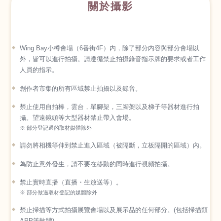
關於攝影
Wing Bay小樽會場（6番街4F）内，除了部分内容與部分會場以
外，皆可以進行拍攝。請遵循禁止拍攝錄音指示牌的要求或者工作
人員的指示。
創作者市集的所有區域禁止拍攝以及錄音。
禁止使用自拍棒，雲台，單腳架，三腳架以及梯子等器材進行拍
攝。望遠鏡頭等大型器材禁止帶入會場。
※ 部分登記過的取材媒體除外
請勿將相機等伸到禁止進入區域（被隔斷，立板隔開的區域）內。
為防止意外發生，請不要在移動的同時進行視頻拍攝。
禁止實時直播（直播・生放送等）。
※ 部分做過取材登記的媒體除外
禁止掃描等方式拍攝展覽會場以及展示品的任何部分。(包括掃描類
APP等軟體)