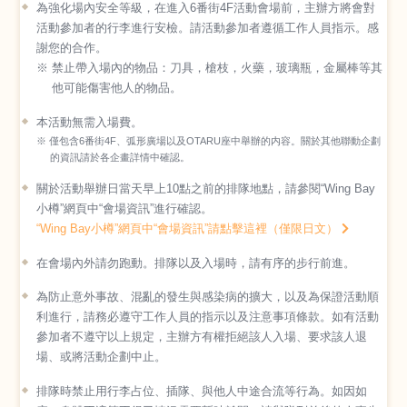
為強化場內安全等級，在進入6番街4F活動會場前，主辦方將會對
活動參加者的行李進行安檢。請活動參加者遵循工作人員指示。感
謝您的合作。
※ 禁止帶入場內的物品：刀具，槍枝，火藥，玻璃瓶，金屬棒等其
他可能傷害他人的物品。
本活動無需入場費。
※ 僅包含6番街4F、弧形廣場以及OTARU座中舉辦的内容。關於其他聯動企劃
的資訊請於各企畫詳情中確認。
關於活動舉辦日當天早上10點之前的排隊地點，請參閱“Wing Bay
小樽”網頁中“會場資訊”進行確認。
“Wing Bay小樽”網頁中“會場資訊”請點擊這裡（僅限日文）
在會場內外請勿跑動。排隊以及入場時，請有序的步行前進。
為防止意外事故、混亂的發生與感染病的擴大，以及為保證活動順
利進行，請務必遵守工作人員的指示以及注意事項條款。如有活動
參加者不遵守以上規定，主辦方有權拒絕該人入場、要求該人退
場、或將活動企劃中止。
排隊時禁止用行李占位、插隊、與他人中途合流等行為。如因如