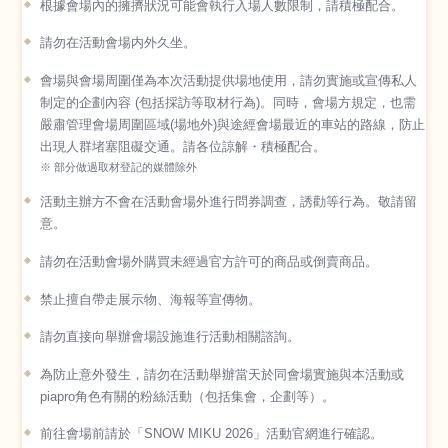
根據會場內的擁擠狀況可能會執行入場人數限制，請積極配合。
請勿在活動會場内外久坐。
會場與會場周圍僅為本次活動提供場地使用，請勿實施或宣傳私人
制定的企劃內容 (包括採訪等取材行為)。同時，會場方規定，也需
嚴肅管理會場周圍區域(場地外)與途經會場最近的車站的路線，防止
出現人群堵塞阻礙交通。請各位諒解・積極配合。
※ 部分做過取材登記的媒體除外
活動主辦方不會在活動會場外進行問券調查，誘勸等行為。敬請留
意。
請勿在活動會場外購買未經過官方許可的商品或倒賣商品。
禁止擅自帶走展示物、海報等宣傳物。
請勿直接向舉辦會場設施進行活動相關諮詢。
為防止意外發生，請勿在活動舉辦當天於同會場實施與本活動或
piapro角色有關的粉絲活動（包括集會，企劃等）。
前往會場前請於「SNOW MIKU 2026」活動官網進行確認。