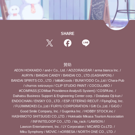
SHARE
贊助
AEON HOKKAIDO
/
and-r Co., Ltd.
/
AOZORAGEAR
/
arma bianca Inc.
/
AURYN
/
BANDAI CANDY
/
BANDAI CO., LTD.(GASHAPON)
/
BANDAI SPIRITS CO., LTD.
/
bilibiliGoods
/
BUNKYODO Co.,Ltd
/
Chara-Pub
/
churros seizousyo
/
CLIP STUDIO PAINT
/
COCOLLABO
/
#COMPASS [COMbat Providence AnalysiS System]
/
COSPA inc.
/
Daihatsu Business Support & Engineering Center corp.
/
Dotabata Oji-kun
/
ENDOCHAIN
/
ENSKY CO., LTD.
/
ESP
/
ETERNO RECUT
/
FlyingDog, Inc.
/
FUJIMIMOKEI.Co.,Ltd
/
FURYU CORPORATION
/
Gift Co.,Ltd.
/
GiGO
/
Good Smile Company, Inc.
/
Gugenka Inc.
/
HOBBY STOCK.inc
/
HASHIMOTO SHITSUGEI CO.,LTD.
/
Hokkaido Mikasa Tourism Association
/
INFINITELOOP CO., LTD.
/
ita_rack
/
LAWSON
/
Lawson Entertainment, Inc.
/
LY Corporation
/
MICARD Co.LTD.
/
Miku Symphony
/
MOVIC
/
nORBESA
/
NORTH ONE CO., LTD.
/