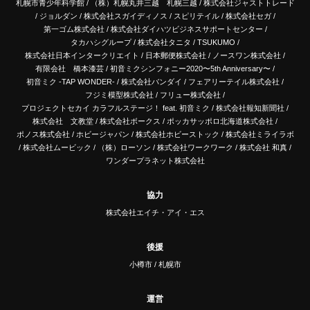
札幌市青少年科学館
/
（株）札幌丸井三越 札幌三越
/
株式会社ジャストトレード
/
ジョルダン
/
株式会社スガイディノス
/
スピリテイル
/
株式会社セガ
/
第一ゴム株式会社
/
株式会社ダイハツビジネスサポートセンター
/
タカハシグループ
/
株式会社タニタ
/
TSUKUMO
/
株式会社日本インタークリエイト
/
日本郵便株式会社
/
ノースワン株式会社
/
有限会社 橋本漆芸
/
初音ミクシンフォニー2020〜5th Anniversary〜
/
初音ミク -TAP WONDER-
/
株式会社バンダイ
/
フェアリーテイル株式会社
/
フジミ模型株式会社
/
フリュー株式会社
/
プロジェクトセカイ カラフルステージ！ feat. 初音ミク
/
株式会社報知新聞社
/
株式会社 文教堂
/
株式会社ボークス
/
ポッカサッポロ北海道株式会社
/
ポノス株式会社
/
ホビージャパン
/
株式会社ホビーストック
/
株式会社ミライラボ
/
株式会社ムービック
/
（株）ローソン
/
株式会社ワークワーク
/
株式会社 和真
/
ワンダープラネット株式会社
協力
株式会社エイチ・アイ・エス
後援
小樽市
/
札幌市
運営