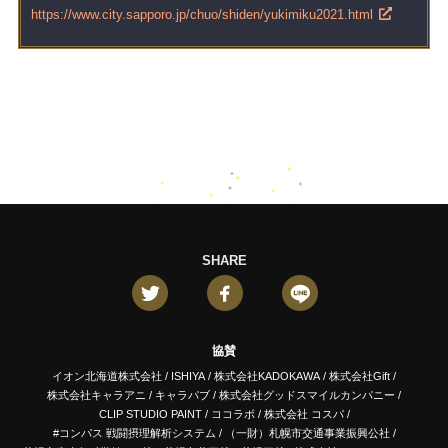
https://www.city.sapporo.jp/chuo/shiden/yukimiku2021.html
SHARE
協賛
イオン北海道株式会社
/
ISHIYA
/
株式会社KADOKAWA
/
株式会社Gift
/
株式会社キャラアニ
/
キャラパブ
/
株式会社グッドスマイルカンパニー
/
CLIP STUDIO PAINT
/
ココラボ
/
株式会社 コスパ
/
#コンパス 戦闘摂理解析システム
/
（一財）札幌市交通事業振興公社
/